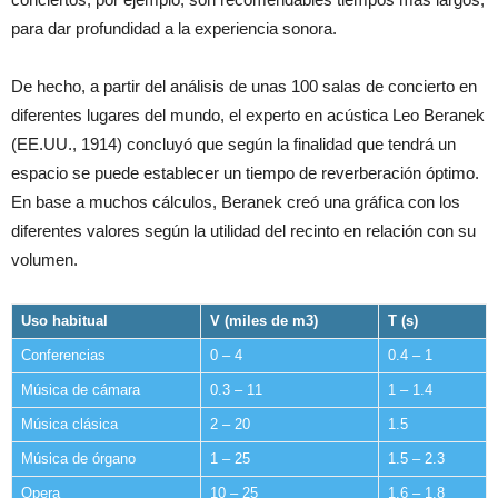
para dar profundidad a la experiencia sonora.
De hecho, a partir del análisis de unas 100 salas de concierto en
diferentes lugares del mundo, el experto en acústica Leo Beranek
(EE.UU., 1914) concluyó que según la finalidad que tendrá un
espacio se puede establecer un tiempo de reverberación óptimo.
En base a muchos cálculos, Beranek creó una gráfica con los
diferentes valores según la utilidad del recinto en relación con su
volumen.
Uso habitual
V (miles de m3)
T (s)
Conferencias
0 – 4
0.4 – 1
Música de cámara
0.3 – 11
1 – 1.4
Música clásica
2 – 20
1.5
Música de órgano
1 – 25
1.5 – 2.3
Opera
10 – 25
1.6 – 1.8