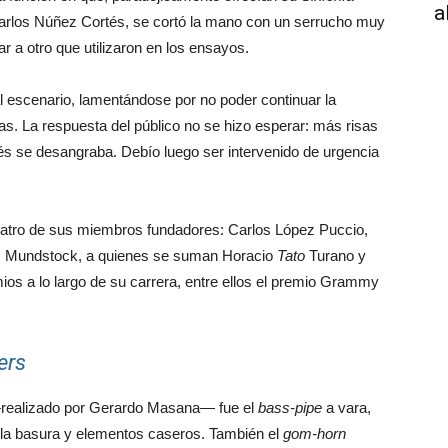
a
Carlos Núñez Cortés, se cortó la mano con un serrucho muy
 a otro que utilizaron en los ensayos.
al escenario, lamentándose por no poder continuar la
das. La respuesta del público no se hizo esperar: más risas
tés se desangraba. Debío luego ser intervenido de urgencia
uatro de sus miembros fundadores: Carlos López Puccio,
s Mundstock, a quienes se suman Horacio
Tato
Turano y
os a lo largo de su carrera, entre ellos el premio Grammy
ers
—realizado por Gerardo Masana— fue el
bass-pipe
a vara,
 la basura y elementos caseros. También el
gom-horn