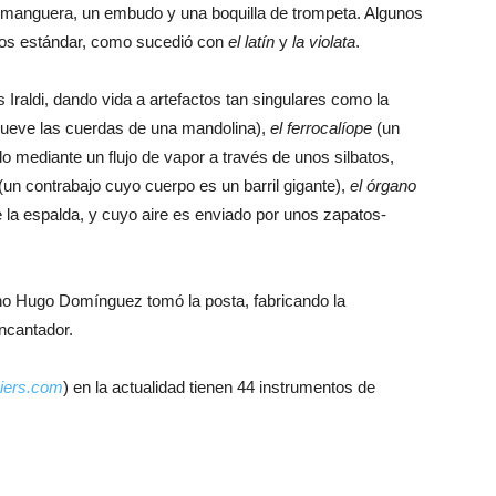
a manguera, un embudo y una boquilla de trompeta. Algunos
los estándar, como sucedió con
el latín
y
la violata
.
 Iraldi, dando vida a artefactos tan singulares como la
mueve las cuerdas de una mandolina),
el ferrocalíope
(un
 mediante un flujo de vapor a través de unos silbatos,
(un contrabajo cuyo cuerpo es un barril gigante),
el órgano
 la espalda, y cuyo aire es enviado por unos zapatos-
esano Hugo Domínguez tomó la posta, fabricando la
ncantador.
hiers.com
) en la actualidad tienen 44 instrumentos de