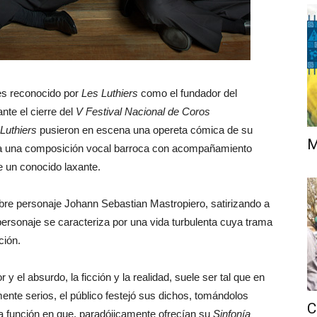
s reconocido por
Les Luthiers
como el fundador del
nte el cierre del
V Festival Nacional de Coros
Luthiers
pusieron en escena una opereta cómica de su
M
ba una composición vocal barroca con acompañamiento
e un conocido laxante.
bre personaje Johann Sebastian Mastropiero, satirizando a
personaje se caracteriza por una vida turbulenta cuya trama
ción.
 y el absurdo, la ficción y la realidad, suele ser tal que en
ente serios, el público festejó sus dichos, tomándolos
C
a función en que, paradójicamente ofrecían su
Sinfonía