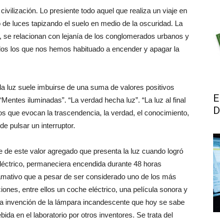
ivilización. Lo presiente todo aquel que realiza un viaje en
 de luces tapizando el suelo en medio de la oscuridad. La
io, se relacionan con lejanía de los conglomerados urbanos y
odos los que nos hemos habituado a encender y apagar la
 la luz suele imbuirse de una suma de valores positivos
E
 “Mentes iluminadas”. “La verdad hecha luz”. “La luz al final
D
os que evocan la trascendencia, la verdad, el conocimiento,
e pulsar un interruptor.
 de este valor agregado que presenta la luz cuando logró
léctrico, permaneciera encendida durante 48 horas
llamativo que a pesar de ser considerado uno de los más
iones, entre ellos un coche eléctrico, una película sonora y
 la invención de la lámpara incandescente que hoy se sabe
ida en el laboratorio por otros inventores. Se trata del