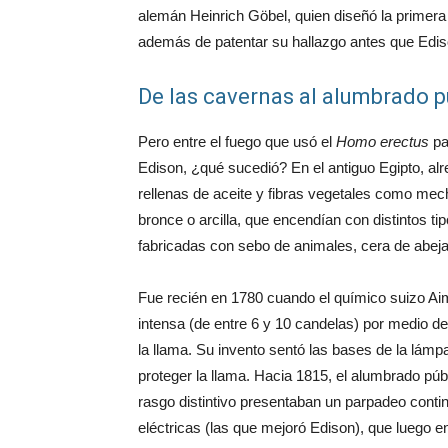
alemán Heinrich Göbel, quien diseñó la primera
además de patentar su hallazgo antes que Ediso
De las cavernas al alumbrado p
Pero entre el fuego que usó el
Homo erectus
pa
Edison, ¿qué sucedió? En el antiguo Egipto, a
rellenas de aceite y fibras vegetales como m
bronce o arcilla, que encendían con distintos ti
fabricadas con sebo de animales, cera de abeja
Fue recién en 1780 cuando el químico suizo Ai
intensa (de entre 6 y 10 candelas) por medio d
la llama. Su invento sentó las bases de la lámpar
proteger la llama. Hacia 1815, el alumbrado pú
rasgo distintivo presentaban un parpadeo conti
eléctricas (las que mejoró Edison), que luego e