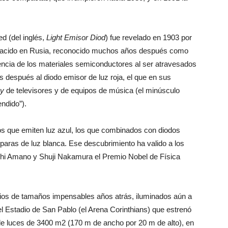
ed (del inglés,
Light Emisor Diod
) fue revelado en 1903 por
o nacido en Rusia, reconocido muchos años después como
cencia de los materiales semiconductores al ser atravesados
os después al diodo emisor de luz roja, el que en sus
ay
de televisores y de equipos de música (el minúsculo
endido”).
os que emiten luz azul, los que combinados con diodos
mparas de luz blanca. Ese descubrimiento ha valido a los
shi Amano y Shuji Nakamura el Premio Nobel de Física
tarios de tamaños impensables años atrás, iluminados aún a
del Estadio de San Pablo (el Arena Corinthians) que estrenó
 de luces de 3400 m2 (170 m de ancho por 20 m de alto), en