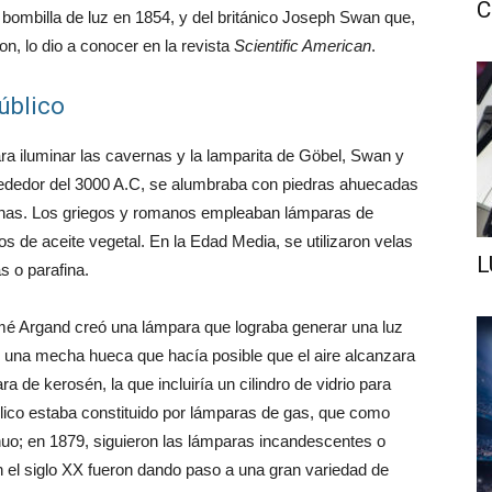
C
 bombilla de luz en 1854, y del británico Joseph Swan que,
n, lo dio a conocer en la revista
Scientific American
.
úblico
ra iluminar las cavernas y la lamparita de Göbel, Swan y
lrededor del 3000 A.C, se alumbraba con piedras ahuecadas
echas. Los griegos y romanos empleaban lámparas de
pos de aceite vegetal. En la Edad Media, se utilizaron velas
L
s o parafina.
mé Argand creó una lámpara que lograba generar una luz
e una mecha hueca que hacía posible que el aire alcanzara
a de kerosén, la que incluiría un cilindro de vidrio para
blico estaba constituido por lámparas de gas, que como
nuo; en 1879, siguieron las lámparas incandescentes o
n el siglo XX fueron dando paso a una gran variedad de