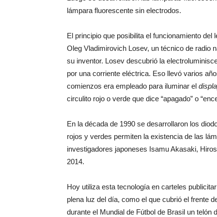
lámpara fluorescente sin electrodos.
El principio que posibilita el funcionamiento del l
Oleg Vladimirovich Losev, un técnico de radi
su inventor. Losev descubrió la electroluminis
por una corriente eléctrica. Eso llevó varios añ
comienzos era empleado para iluminar el
displ
circulito rojo o verde que dice “apagado” o “enc
En la década de 1990 se desarrollaron los diod
rojos y verdes permiten la existencia de las lá
investigadores japoneses Isamu Akasaki, Hiro
2014.
Hoy utiliza esta tecnología en carteles publici
plena luz del día, como el que cubrió el frente 
durante el Mundial de Fútbol de Brasil un telón