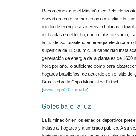
Recordemos que el Mineirão, en Belo Horizonte
convirtiera en el primer estadio mundialista ilu
medio de energía solar. Seis mil placas fotovolt
instaladas en el techo, con células de silicio, t
la luz del sol brasileño en energía eléctrica a lo
superficie de 11 500 m2. La capacidad instalad
generación de energía de la planta es de 1600
hora por año, lo suficiente como para abastece
hogares brasileños, de acuerdo con el sitio del 
Brasil sobre la Copa Mundial de Fútbol
(
www.copa2014.gov.br
).
Goles bajo la luz
La iluminación en los estadios deportivos presen
industria, hogares y alumbrado público. A su v
teniendo en cuenta si el evento es televisado o 