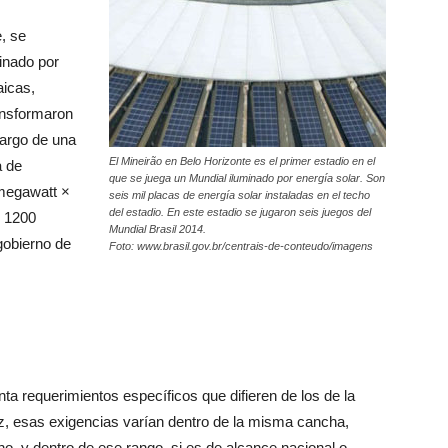
, se
minado por
aicas,
ransformaron
 largo de una
El Mineirão en Belo Horizonte es el primer estadio en el
a de
que se juega un Mundial iluminado por energía solar. Son
 megawatt ×
seis mil placas de energía solar instaladas en el techo
del estadio. En este estadio se jugaron seis juegos del
r 1200
Mundial Brasil 2014.
gobierno de
Foto: www.brasil.gov.br/centrais-de-conteudo/imagens
ta requerimientos específicos que difieren de los de la
ez, esas exigencias varían dentro de la misma cancha,
no, y dentro de ese rango, si es de alcance nacional o